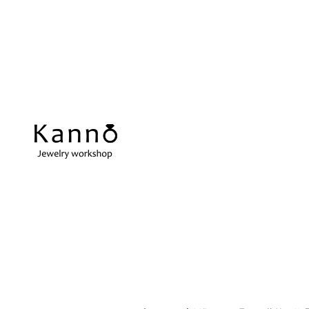
REPAIR
当店の強み
ス
アクセサリーの修理
当店の強みをご紹介します
在
指輪サイズ直し
ネ
微妙なサイズ直しも承ります
切