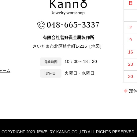
日
048-665-3337
2
有限会社菅野貴金属製作所
9
さいたま市北区植竹町1-215［
地図
］
16
10：00～18：30
営業時間
23
ォーム
火曜日・水曜日
定休日
30
定
COPYRIGHT 2020
JEWELRY KANNO CO.,LTD ALL RIGHTS RESERVED.