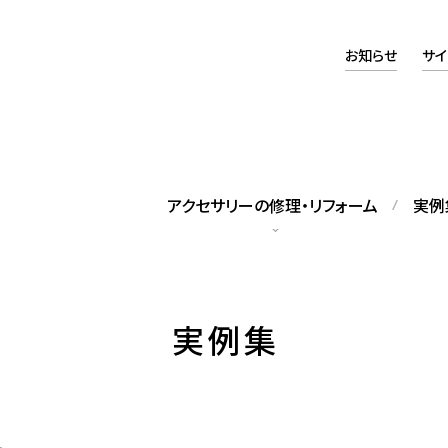
お知らせ
サイ
アクセサリーの修理・リフォーム
実例
タッフの紹介
アクセスマップ
実例集
籍スタッフをご紹介します
当店へのアクセスについて
ックレス修理
パールネックレス糸替え
れてしまったネックレスの修理
修理のほか、長さの調整も可能で