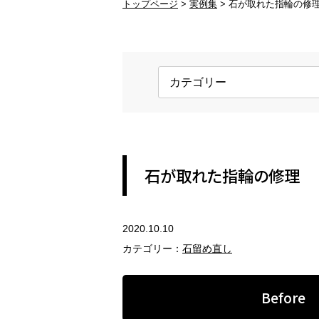
トップページ
実例集
石が取れた指輪の修
ブランド品の修理
変
ブランド品のアクセサリー修理
変
金具交換
ホ
ネックレスの金具、ピアスのキャッ
ロ
チ
す
REFORM
石が取れた指輪の修理
アクセサリーのリフォーム
2020.10.10
指輪のリフォーム
ペ
カテゴリー：
石留め直し
現代風のジュエリーにリフォーム
セ
Before