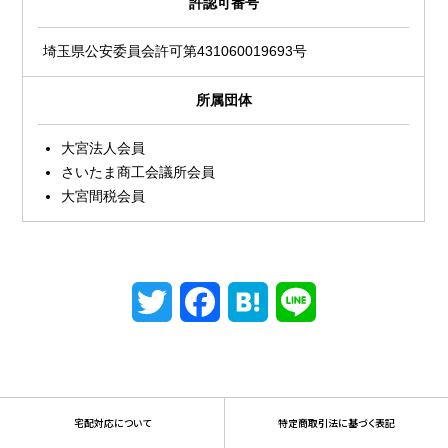
許認可番号
埼玉県公安委員会許可第431060019693号
所属団体
大宮法人会員
さいたま商工会議所会員
大宮間税会員
Twitter
Facebook
Hatena
Line
宅配対応について
特定商取引法に基づく表記