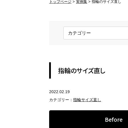
トップページ
実例集
指輪のサイズ直し
ブランド品の修理
変
ブランド品のアクセサリー修理
変
金具交換
ホ
ネックレスの金具、ピアスのキャッ
ロ
チ
す
REFORM
指輪のサイズ直し
アクセサリーのリフォーム
2022.02.19
指輪のリフォーム
ペ
カテゴリー：
指輪サイズ直し
現代風のジュエリーにリフォーム
セ
Before