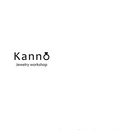
REPAIR
当店の強み
ス
アクセサリーの修理
当店の強みをご紹介します
在
指輪サイズ直し
ネ
微妙なサイズ直しも承ります
切