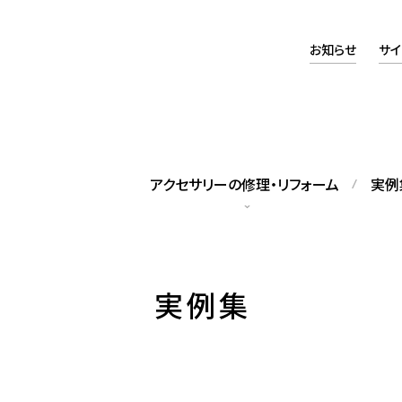
お知らせ
サイ
アクセサリーの修理・リフォーム
実例
タッフの紹介
アクセスマップ
実例集
籍スタッフをご紹介します
当店へのアクセスについて
ックレス修理
パールネックレス糸替え
れてしまったネックレスの修理
修理のほか、長さの調整も可能で