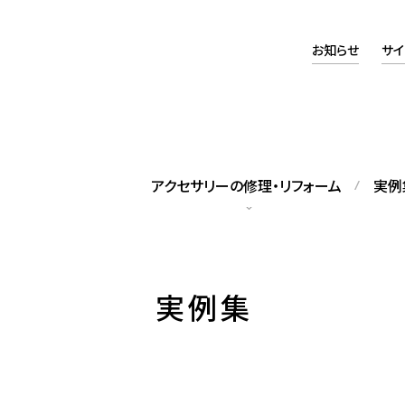
お知らせ
サイ
アクセサリーの修理・リフォーム
実例
タッフの紹介
アクセスマップ
実例集
籍スタッフをご紹介します
当店へのアクセスについて
ックレス修理
パールネックレス糸替え
れてしまったネックレスの修理
修理のほか、長さの調整も可能で