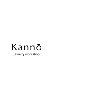
REPAIR
当店の強み
ス
アクセサリーの修理
当店の強みをご紹介します
在
指輪サイズ直し
ネ
微妙なサイズ直しも承ります
切