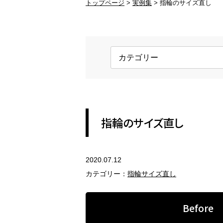
トップページ
実例集
指輪のサイズ直し
ブランド品の修理
変
ブランド品のアクセサリー修理
変
金具交換
ホ
ネックレスの金具、ピアスのキャッ
ロ
チ
す
REFORM
指輪のサイズ直し
アクセサリーのリフォーム
2020.07.12
指輪のリフォーム
ペ
カテゴリー：
指輪サイズ直し
現代風のジュエリーにリフォーム
セ
Before