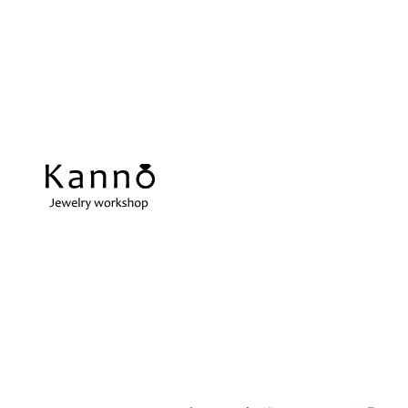
REPAIR
当店の強み
ス
アクセサリーの修理
当店の強みをご紹介します
在
指輪サイズ直し
ネ
微妙なサイズ直しも承ります
切