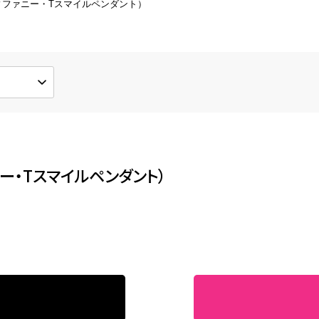
ィファニー・Tスマイルペンダント）
形直し
新品仕上げ
形してしまった指輪などの修理
新品同様の輝きを取り戻します
ワイトコーティング
その他の修理
ジウムメッキで輝きを取り戻しま
ブレスレットのチェーン修理など
ー・Tスマイルペンダント）
ンダントのリフォーム
ミオーダー、フルオーダー対応