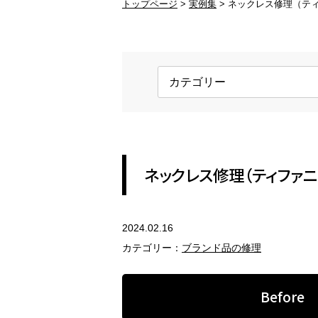
トップページ
実例集
ネックレス修理（テ
ブランド品の修理
変
ブランド品のアクセサリー修理
変
金具交換
ホ
ネックレスの金具、ピアスのキャッ
ロ
チ
す
REFORM
ネックレス修理（ティファニ
アクセサリーのリフォーム
2024.02.16
指輪のリフォーム
ペ
カテゴリー：
ブランド品の修理
現代風のジュエリーにリフォーム
セ
Before