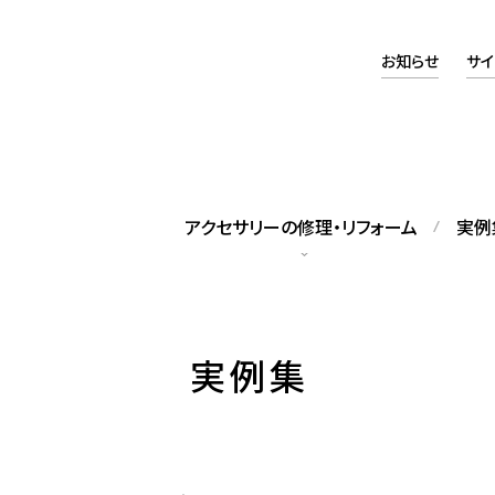
お知らせ
サイ
アクセサリーの修理・リフォーム
実例
タッフの紹介
アクセスマップ
実例集
籍スタッフをご紹介します
当店へのアクセスについて
ックレス修理
パールネックレス糸替え
れてしまったネックレスの修理
修理のほか、長さの調整も可能で