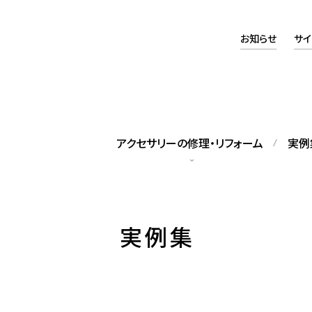
お知らせ
サイ
アクセサリーの修理・リフォーム
実例
タッフの紹介
アクセスマップ
実例集
籍スタッフをご紹介します
当店へのアクセスについて
ックレス修理
パールネックレス糸替え
れてしまったネックレスの修理
修理のほか、長さの調整も可能で