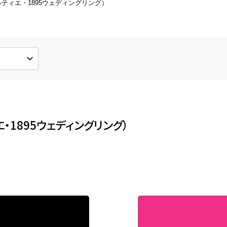
ティエ・1895ウェディングリング）
形直し
新品仕上げ
形してしまった指輪などの修理
新品同様の輝きを取り戻します
ワイトコーティング
その他の修理
ジウムメッキで輝きを取り戻しま
ブレスレットのチェーン修理など
・1895ウェディングリング）
ンダントのリフォーム
ミオーダー、フルオーダー対応