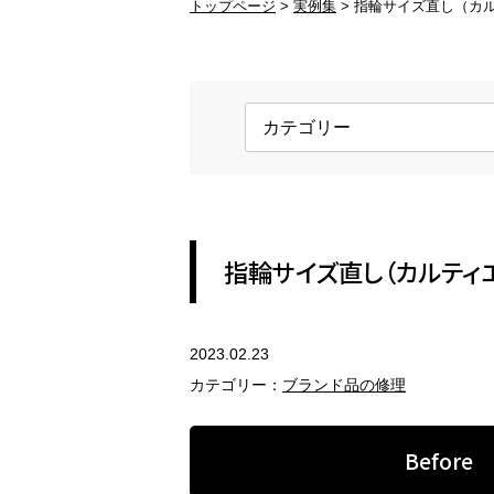
トップページ
実例集
指輪サイズ直し（カル
ブランド品の修理
変
ブランド品のアクセサリー修理
変
金具交換
ホ
ネックレスの金具、ピアスのキャッ
ロ
チ
す
REFORM
指輪サイズ直し（カルティエ
アクセサリーのリフォーム
2023.02.23
指輪のリフォーム
ペ
カテゴリー：
ブランド品の修理
現代風のジュエリーにリフォーム
セ
Before