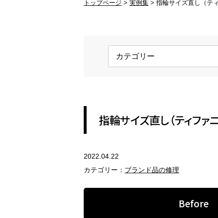
トップページ
実例集
指輪サイズ直し（テ
ブランド品の修理
変
ブランド品のアクセサリー修理
変
金具交換
ホ
ネックレスの金具、ピアスのキャッ
ロ
チ
す
REFORM
指輪サイズ直し（ティファニ
アクセサリーのリフォーム
2022.04.22
指輪のリフォーム
ペ
カテゴリー：
ブランド品の修理
現代風のジュエリーにリフォーム
セ
Before