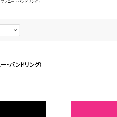
ィファニー・バンドリング）
形直し
新品仕上げ
形してしまった指輪などの修理
新品同様の輝きを取り戻します
ワイトコーティング
その他の修理
ジウムメッキで輝きを取り戻しま
ブレスレットのチェーン修理など
ー・バンドリング）
ンダントのリフォーム
ミオーダー、フルオーダー対応