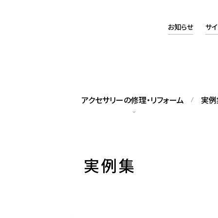
お知らせ
サイ
アクセサリーの修理・リフォーム
実例
タッフの紹介
アクセスマップ
実例集
籍スタッフをご紹介します
当店へのアクセスについて
ックレス修理
パールネックレス糸替え
れてしまったネックレスの修理
修理のほか、長さの調整も可能で