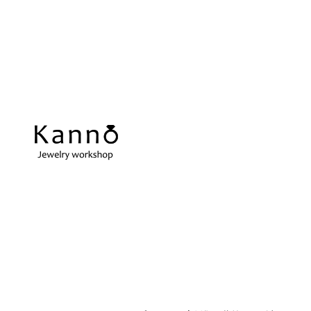
REPAIR
当店の強み
ス
アクセサリーの修理
当店の強みをご紹介します
在
指輪サイズ直し
ネ
微妙なサイズ直しも承ります
切