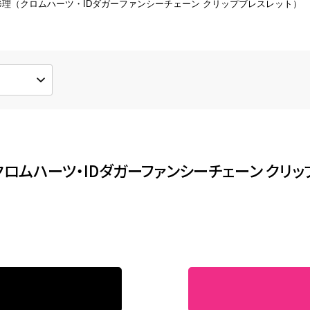
理（クロムハーツ・IDダガーファンシーチェーン クリップブレスレット）
形直し
新品仕上げ
形してしまった指輪などの修理
新品同様の輝きを取り戻します
ワイトコーティング
その他の修理
ジウムメッキで輝きを取り戻しま
ブレスレットのチェーン修理など
ロムハーツ・IDダガーファンシーチェーン クリッ
ンダントのリフォーム
ミオーダー、フルオーダー対応