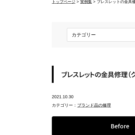
トップページ
実例集
ブレスレットの金具修
ブランド品の修理
変
ブランド品のアクセサリー修理
変
金具交換
ホ
ネックレスの金具、ピアスのキャッ
ロ
チ
す
REFORM
ブレスレットの金具修理（ク
アクセサリーのリフォーム
2021.10.30
指輪のリフォーム
ペ
カテゴリー：
ブランド品の修理
現代風のジュエリーにリフォーム
セ
Before