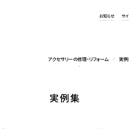
お知らせ
サイ
アクセサリーの修理・リフォーム
実例
タッフの紹介
アクセスマップ
実例集
籍スタッフをご紹介します
当店へのアクセスについて
ックレス修理
パールネックレス糸替え
れてしまったネックレスの修理
修理のほか、長さの調整も可能で