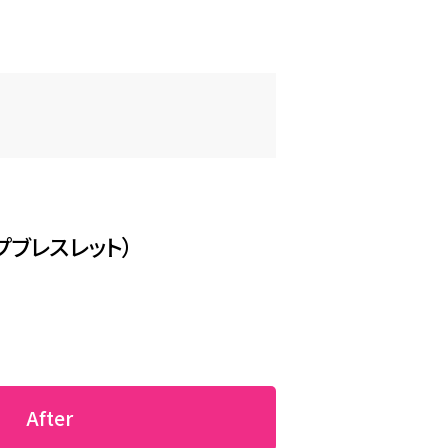
石留め直し
石を紛失しないためのメンテナンス
プブレスレット）
After