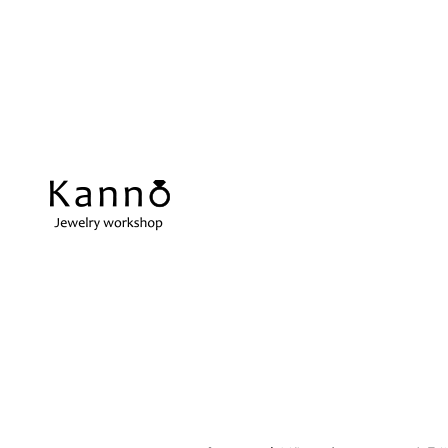
REPAIR
当店の強み
ス
アクセサリーの修理
当店の強みをご紹介します
在
指輪サイズ直し
ネ
微妙なサイズ直しも承ります
切