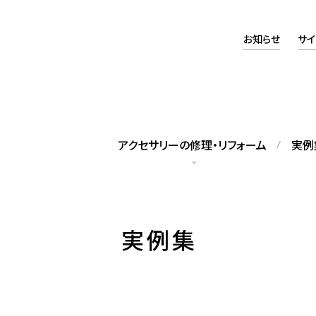
お知らせ
サイ
アクセサリーの修理・リフォーム
実例
タッフの紹介
アクセスマップ
実例集
籍スタッフをご紹介します
当店へのアクセスについて
ックレス修理
パールネックレス糸替え
れてしまったネックレスの修理
修理のほか、長さの調整も可能で