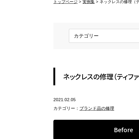
トップページ
実例集
ネックレスの修理（
ブランド品の修理
変
ブランド品のアクセサリー修理
変
金具交換
ホ
ネックレスの金具、ピアスのキャッ
ロ
チ
す
REFORM
ネックレスの修理（ティファ
アクセサリーのリフォーム
2021.02.05
指輪のリフォーム
ペ
カテゴリー：
ブランド品の修理
現代風のジュエリーにリフォーム
セ
Before