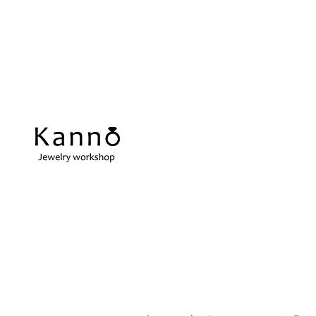
REPAIR
当店の強み
ス
アクセサリーの修理
当店の強みをご紹介します
在
指輪サイズ直し
ネ
微妙なサイズ直しも承ります
切