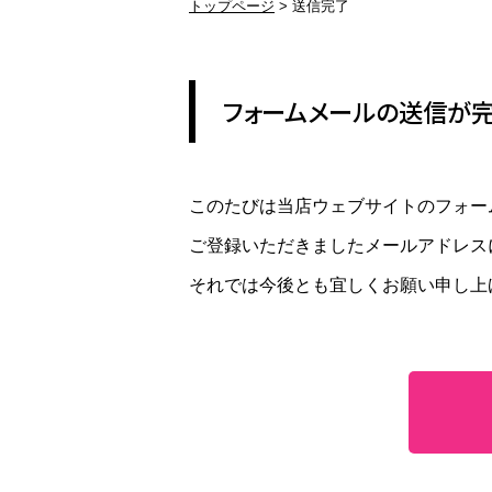
トップページ
送信完了
ブランド品の修理
変
ブランド品のアクセサリー修理
変
フォームメールの送信が
金具交換
ホ
ネックレスの金具、ピアスのキャッ
ロ
チ
す
このたびは当店ウェブサイトのフォー
ご登録いただきましたメールアドレス
REFORM
それでは今後とも宜しくお願い申し上
アクセサリーのリフォーム
指輪のリフォーム
ペ
現代風のジュエリーにリフォーム
セ