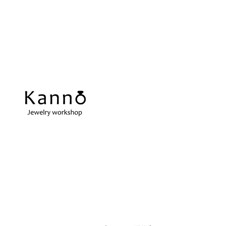
REPAIR
当店の強み
ス
アクセサリーの修理
当店の強みをご紹介します
在
指輪サイズ直し
ネ
微妙なサイズ直しも承ります
切