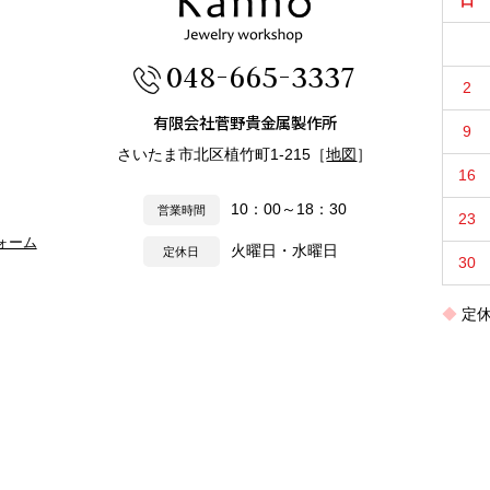
日
048-665-3337
2
有限会社菅野貴金属製作所
9
さいたま市北区植竹町1-215［
地図
］
16
10：00～18：30
営業時間
23
ォーム
火曜日・水曜日
定休日
30
定
COPYRIGHT 2020
JEWELRY KANNO CO.,LTD ALL RIGHTS RESERVED.