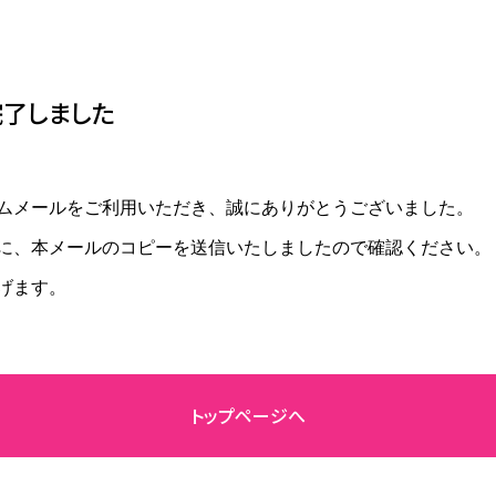
形直し
新品仕上げ
形してしまった指輪などの修理
新品同様の輝きを取り戻します
完了しました
ワイトコーティング
その他の修理
ジウムメッキで輝きを取り戻しま
ブレスレットのチェーン修理など
ムメールをご利用いただき、誠にありがとうございました。
に、本メールのコピーを送信いたしましたので確認ください。
げます。
ンダントのリフォーム
ミオーダー、フルオーダー対応