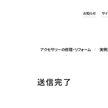
お知らせ
サイ
アクセサリーの修理・リフォーム
実例
タッフの紹介
アクセスマップ
送信完了
籍スタッフをご紹介します
当店へのアクセスについて
ックレス修理
パールネックレス糸替え
れてしまったネックレスの修理
修理のほか、長さの調整も可能で